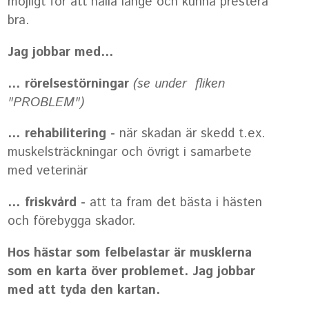
möjligt för att hålla länge och kunna prestera
bra.
Jag jobbar med…
… rörelsestörningar
(se under fliken
"PROBLEM")
… rehabilitering -
när skadan är skedd t.ex.
muskelsträckningar och övrigt i samarbete
med veterinär
… friskvård -
att ta fram det bästa i hästen
och förebygga skador.
Hos hästar som felbelastar är musklerna
som en karta över problemet. Jag jobbar
med att tyda den kartan.