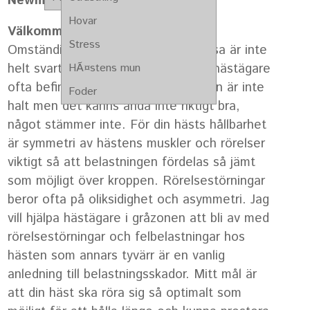
Newmarket, England.
Hovar
Välkommen till gråzonen!
Stress
Omständigheterna kring hästars hälsa är inte
helt svart/vit. Jag vet att man som hästägare
HÃ¤stens mun
ofta befinner sig i gråzonen – hästen är inte
Foder
halt men det känns ändå inte riktigt bra,
något stämmer inte. För din hästs hållbarhet
är symmetri av hästens muskler och rörelser
viktigt så att belastningen fördelas så jämt
som möjligt över kroppen. Rörelsestörningar
beror ofta på oliksidighet och asymmetri. Jag
vill hjälpa hästägare i gråzonen att bli av med
rörelsestörningar och felbelastningar hos
hästen som annars tyvärr är en vanlig
anledning till belastningsskador. Mitt mål är
att din häst ska röra sig så optimalt som